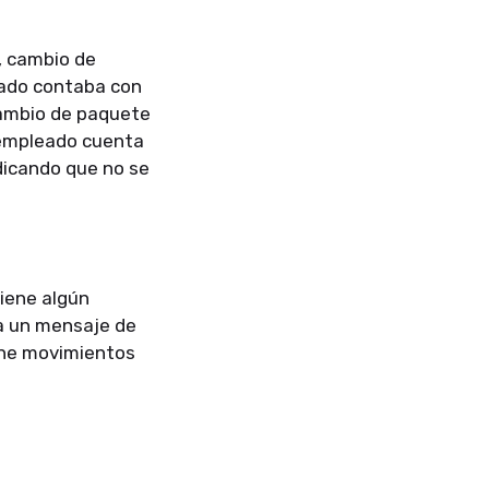
, cambio de
eado contaba con
cambio de paquete
l empleado cuenta
dicando que no se
tiene algún
a un mensaje de
ene movimientos