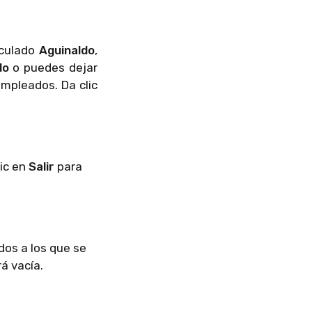
lculado
Aguinaldo
,
do
o puedes dejar
empleados. Da clic
lic en
Salir
para
dos a los que se
rá vacía.