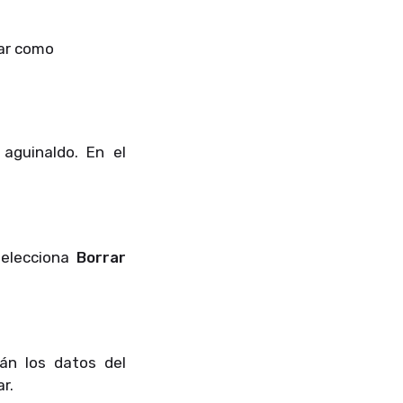
tar como
 aguinaldo. En el
selecciona
Borrar
án los datos del
r.