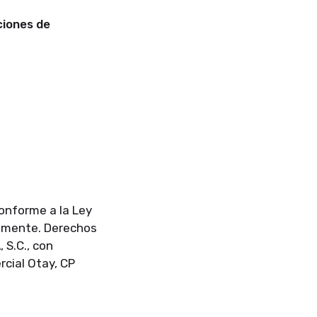
iones de
conforme a la Ley
almente. Derechos
S.C., con
rcial Otay, CP