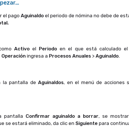
mpezar…
r el pago
Aguinaldo
el periodo de nómina no debe de es
tal.
 como
Activo
el
Periodo
en el que está calculado el
e
Operación
ingresa a
Procesos Anuales
>
Aguinaldo
.
 la pantalla de
Aguinaldos
, en el menú de acciones 
a pantalla
Confirmar aguinaldo a borrar
, se mostrar
ue se estará eliminado, da clic en
Siguiente
para continua