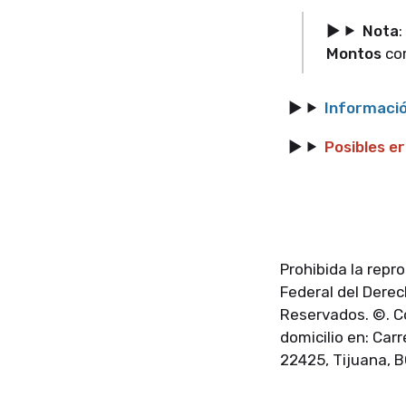
Nota
:
Montos
co
Informació
Posibles e
Prohibida la repr
Federal del Dere
Reservados. ©. C
domicilio en: Car
22425, Tijuana, B