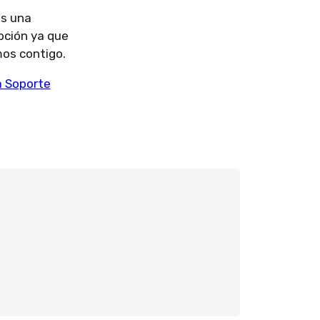
es una
pción ya que
mos contigo.
a Soporte