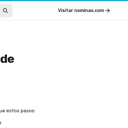
Visitar
nominax.com
 de
gue estos pasos:
e