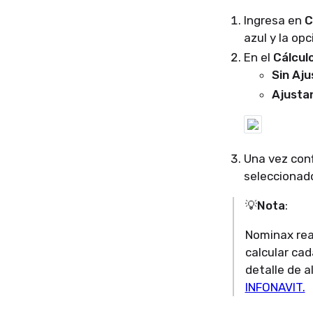
Ingresa en
C
azul y la op
En el
Cálculo
Sin Aju
Ajusta
Una vez conf
seleccionad
💡Nota
:
Nominax real
calcular cad
detalle de 
INFONAVIT.