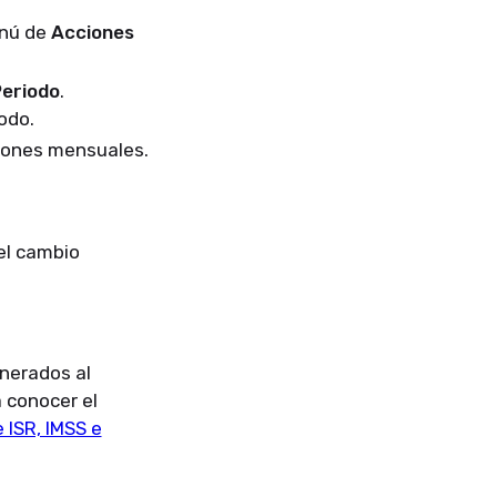
enú de
Acciones
Periodo
.
odo.
ciones mensuales.
 el cambio
enerados al
 conocer el
 ISR, IMSS e