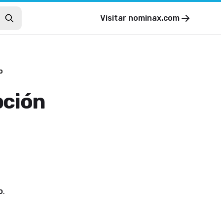
Visitar
nominax.com
o
pción
o
.