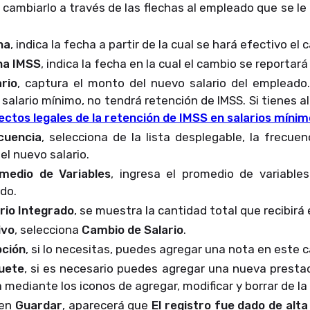
cambiarlo a través de las flechas al empleado que se le
o.
ha
, indica la fecha a partir de la cual se hará efectivo el
ha IMSS
, indica la fecha en la cual el cambio se reportará
ario
, captura el monto del nuevo salario del empleado
 salario mínimo, no tendrá retención de IMSS. Si tienes a
ectos legales de la retención de IMSS en salarios mínim
cuencia
, selecciona de la lista desplegable, la frecue
el nuevo salario.
medio de Variables
, ingresa el promedio de variables 
ado.
rio Integrado
, se muestra la cantidad total que recibir
ivo
, selecciona
Cambio de Salario
.
pción
, si lo necesitas, puedes agregar una nota en este
uete
, si es necesario puedes agregar una nueva prestac
a mediante los iconos de agregar, modificar y borrar de la
 en
Guardar
, aparecerá que
El registro fue dado de alt