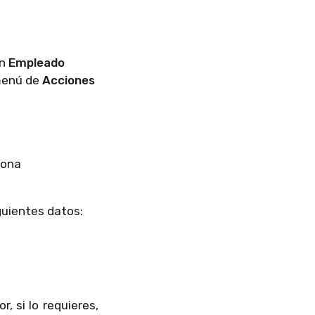
en
Empleado
menú de
Acciones
iona
iguientes datos:
, si lo requieres,