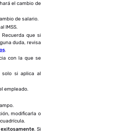
 hará el cambio de
 cambio de salario.
 al IMSS.
. Recuerda que si
lguna duda, revisa
os
.
ncia con la que se
solo si aplica al
á el empleado.
 campo.
ión, modificarla o
 cuadrícula.
a exitosamente
. Si