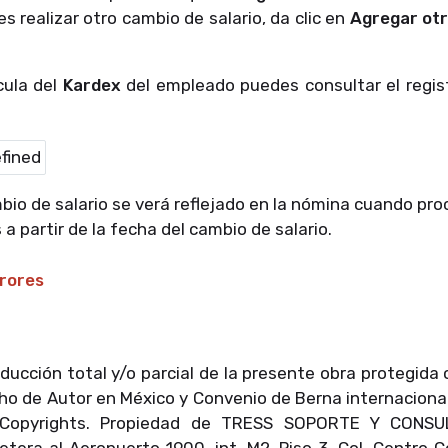
es realizar otro cambio de salario, da clic en
Agregar ot
cula del
Kardex
del empleado puedes consultar el regis
mbio de salario se verá reflejado en la nómina cuando pr
a partir de la fecha del cambio de salario.
rrores
oducción total y/o parcial de la presente obra protegida
cho de Autor en México y Convenio de Berna internacion
 Copyrights. Propiedad de TRESS SOPORTE Y CONSULT
retera al Aeropuerto 1900, int. M2, Piso 3, Col. Centro 