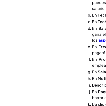
puedes 
salari
En
Fec
En F
ec
En
Sal
gana el
los
asp
En
Fre
pagará 
En
Pro
emple
En
Sala
En
Mot
Descri
En
Paq
borrarl
Da clic