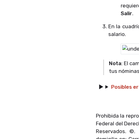
requier
Salir
.
En la cuadrí
salario.
Nota
: El ca
tus nóminas 
Posibles e
Prohibida la repr
Federal del Dere
Reservados. ©.
domicilio en: Car