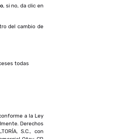
ro
, si no, da clic en
tro del cambio de
oceses todas
 conforme a la Ley
almente. Derechos
ORÍA, S.C., con
Comercial Otay, CP